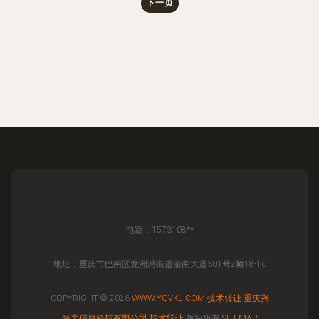
下一页
电话：1573108**
地址：重庆市巴南区龙洲湾街道渝南大道301号2幢18-16
COPYRIGHT © 2026
WWW.YOVKJ.COM
技术转让
重庆兴
尚美信息科技有限公司
技术转让
版权所有
SITEMAP