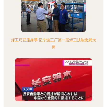
焊工巧匠显身手 记宁波工厂第一届焊工技能比武大
赛